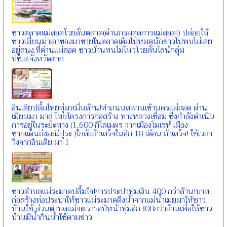
ชาวตลาดแม่สอดโวยลั่นตลาด(ด่านกรมศุลการแม่สอด!) ปล่อยให้
ชาวเมี่ยนม่าเอาของมาขายในตลาดเต็มไปหมดนักข่าวไปพบไม่เคย
อยู่สนง.ที่ด่านแม่สอด ชาวบ้านทนไม่ไหวโวยลั่นไลน์กลุ่ม
ปช.ส.จังหวัดตาก
อินเดียปลื้มไทยทุ่มหมื่นล้าน!ทำถนนสพานเข้านครแม่สอด ผ่าน
เมียนมา มาสู่ ไทยโครงการก่อสร้าง ทางหลวงเชื่อม ซึ่งกำลังดำเนิน
การอยู่ในระยะทาง (1,600 กิโลเมตร จากเมืองโมเรห์ เมือง
ชายแดนถึงมณีปุระ )ใกล้แล้วเสร็จในอีก 18 เดือน ถ้าเสร็จ! ใช้เวลา
วิ่งจากอินเดีย มา 1
ชาวตำบลแม่ระมาดปลื้มใจ!การประปาทุ่มเงิน 400 กว่าล้าน!บาท
ก่อสร้างท่อประปาให้ชาวแม่ระมาดดึงน้ำจากแม่น้ำเมยมาให้ชาว
บ้านใช้ ส่วนตำบลแม่จะเรารอปีหน้าทุ่มอีก300กว่าล้านเพื่อให้ชาว
บ้านมีน้ำกินน้ำใช้ตามข่าว