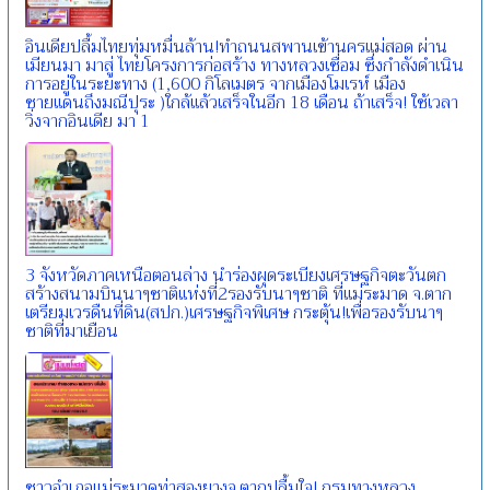
อินเดียปลื้มไทยทุ่มหมื่นล้าน!ทำถนนสพานเข้านครแม่สอด ผ่าน
เมียนมา มาสู่ ไทยโครงการก่อสร้าง ทางหลวงเชื่อม ซึ่งกำลังดำเนิน
การอยู่ในระยะทาง (1,600 กิโลเมตร จากเมืองโมเรห์ เมือง
ชายแดนถึงมณีปุระ )ใกล้แล้วเสร็จในอีก 18 เดือน ถ้าเสร็จ! ใช้เวลา
วิ่งจากอินเดีย มา 1
3 จังหวัดภาคเหนือตอนล่าง นำร่องผุดระเบียงเศรษฐกิจตะวันตก
สร้างสนามบินนาๆชาติแห่งที่2รองรับนาๆชาติ ที่แม่ระมาด จ.ตาก
เตรียมเวรดืนที่ดิน(สปก.)เศรษฐกิจพิเศษ กระตุ้น!เพื่อรองรับนาๆ
ชาติที่มาเยือน
ชาวอำเภอแม่ระมาดท่าสองยางจ.ตากปลื้มใจ! กรมทางหลวง