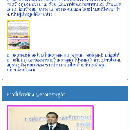
ก่อสร้างทุ่มงบประมาณ ด้วย (เงินภาษีของประชาชน 25 ล้านแปด
แสน) ก่อสร้างขยายทาง แม่ระมาด-แม่สอด โดยมี บ.แม่ปิงพนากิจ
จ. เป็นผู้ประมูลได้ตามข่าว
ชาวตลาดแม่สอดโวยลั่นตลาด(ด่านกรมศุลการแม่สอด!) ปล่อยให้
ชาวเมี่ยนม่าเอาของมาขายในตลาดเต็มไปหมดนักข่าวไปพบไม่เคย
อยู่สนง.ที่ด่านแม่สอด ชาวบ้านทนไม่ไหวโวยลั่นไลน์กลุ่ม
ปช.ส.จังหวัดตาก
ข่าวที่เกี่ยวข้อง @ข่าวเศรษฐกิจ