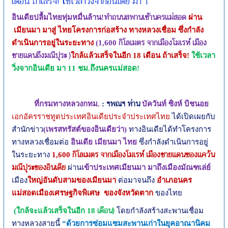
เดือน ถ้าเสร็จ! ใช้เวลาวิ่งจากอินเดีย มา 1
ทำถนนสพานเข้านครแม่สอด
อินเดียปลื้มไทยทุ่มหมื่นล้าน
!
ผ่าน
เมียนมา มาสู่ ไทย
โครงการก่อสร้าง ทางหลวงเชื่อม
ซึ่งกำลัง
กิโลเมตร จากเมืองโมเรห์ เมือง
ดำเนินการอยู่ในระยะทาง
(
1,600
ชายแดนถึงมณีปุระ )
ใกล้แล้วเสร็จในอีก
18
เดือน
ถ้าเสร็จ
!
ใช้เวลา
วิ่งจาก
อินเดีย
มา 11 ชม.ถึงนครแม่สอด
!
ฯพณฯ ท่าน
ที่กรมทางหลวงกทม
.
:
บัควันท์ ซิงห์ บิชนอย
เอกอัครราชทูตประเทศอินเดียประจำประเทศไทย
ได้เปิดเผยกับ
สำนักข่าว
(เพรสทรัสต์ของอินเดียว่า)
ทางอินเดียได้ทำโครงการ
ทางหลวงเชื่อมต่อ
อินเดีย เมียนมา ไทย
ซึ่งกำลังดำเนินการอยู่
กิโลเมตร จากเมืองโมเรห์ เมืองชายแดนของแคว้น
ในระยะทาง
1,600
มณีปุระของอินเดีย
ผ่าน
เข้าประเทศเมียนมา มาถึงเมืองมัณฑเล่ย์
เมือง
ใหญ่อันดับสามของเมียนมา
ต่อมาจนถึง
อำเภอนคร
แม่สอดเมืองเศรษฐกิจพิเศษ ของจังหวัดตาก
ของไทย
เดือน)
(
ใกล้จะแล้วเสร็จในอีก
18
โดยกำลังสร้างสะพานเชื่อม
ทางหลวงสายนี้
“ด้วยการซ่อมแซมสะพานเก่าในยุคอาณานิคม