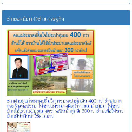
ข่าวยอดนิยม @ข่าวเศรษฐกิจ
ชาวตำบลแม่ระมาดปลื้มใจ!การประปาทุ่มเงิน 400 กว่าล้าน!บาท
ก่อสร้างท่อประปาให้ชาวแม่ระมาดดึงน้ำจากแม่น้ำเมยมาให้ชาว
บ้านใช้ ส่วนตำบลแม่จะเรารอปีหน้าทุ่มอีก300กว่าล้านเพื่อให้ชาว
บ้านมีน้ำกินน้ำใช้ตามข่าว