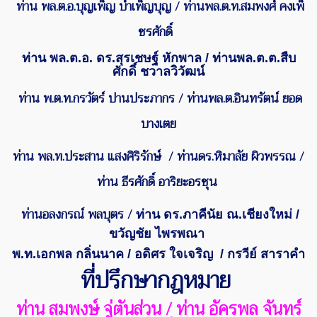
ท่าน พล.ต.อ.บุญเพ็ญ บำเพ็ญบุญ
/
ท่านพล.ต.ท.
สมพงศ์ คงเพ็
ชรศักดิ์
ท่าน พล.ต.อ. ดร.สุรเชษฐ์ หักพาล / ท่านพล.ต.ต.สืบ
ศักดิ์ ชวาลวิวัฒน์
ท่าน พ.ต.ท.กรวัตร์ ปานประภากร
/
ท่านพล.ต.อินทรัตน์ ยอด
บางเตย
ท่าน พล.ท.ประสาน แสงศิริรักษ์ / ท่านดร.หิมาลัย ผิวพรรณ /
ท่าน
ธีรศักดิ์ อาริยะอรชุน
ท่านอลงกรณ์ พลบุตร /
ท่าน ดร.ภาคีนัย ณ.เชียงใหม่ /
ขวัญชัย ไพรพณา
พ.ท.เอกพล กลิ่นนาค / อดิศร ใจเจริญ
/ กรวีย์ สาราคำ
ที่ปรึกษากฎหมาย
ท่าน สมพงษ์ จู่ตันส่วน / ท่าน อัครพล จันทร์