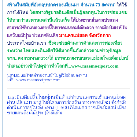
สะพาน”
สร้างในสมัยที่อังกฤษปกครองเมียนมา จำนวน
73
ให้ใช้
การได้ใหม่
โดยทางรัฐบาลอินเดียเป็นผู้ออกทุนในการซ่อมแซม
ให้ประชาชนในสามประเทศ
ให้หากว่าสะพานเหล่านี้แล้วเสร็จ
สามารถใช้ทางหลวงสายนี้ในการคมนาคมได้สะดวก จากเมืองโมเรห์ ใน
แคว้นมณีปุระ ประเทศอินเดีย
มานครแม่สอด จังหวัดตาก
ประเทศไทยบ้านเรา
ซึ่งจะช่วยด้านการค้าและการท่องเที่ยว
ระหว่าง ไทยและอินเดียให้ดีมากขึ้นดังกล่าวตามข่าว(ข้อมูล
กรมทางกลวง/ไก่ มหาชนรายงาน)นสพ.แม่เมยโพสต์ออนไลน์
จาก..
PR
นำเสนอข่าว
เข้าไปดูข่าวทั่วโลกที่...
www.maemoeipost.com
นสพ.แม่เมยโพสต์รายงานเข้าไปดูที่มือถือของท่าน
ได้ที่...www.maemoeipost.com
อินเดียปลื้มไทยทุ่มหมื่นล้าน!ทำถนนสพานเข้านครแม่สอด
Tag :
ผ่าน
เมียนมา
มาสู่
ไทยโครงการก่อสร้าง
ทางหลวงเชื่อม
ซึ่งกำลัง
ดำเนินการอยู่ในระยะทาง
(1
600
กิโลเมตร
จากเมืองโมเรห์
เมือง
ชายแดนถึงมณีปุระ
)ใกล้แล้วเ