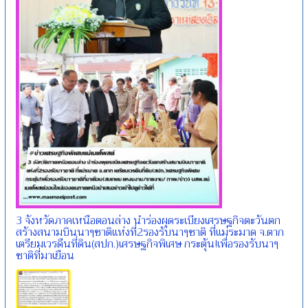
3 จังหวัดภาคเหนือตอนล่าง นำร่องผุดระเบียงเศรษฐกิจตะวันตก
สร้างสนามบินนาๆชาติแห่งที่2รองรับนาๆชาติ ที่แม่ระมาด จ.ตาก
เตรียมเวรดืนที่ดิน(สปก.)เศรษฐกิจพิเศษ กระตุ้น!เพื่อรองรับนาๆ
ชาติที่มาเยือน