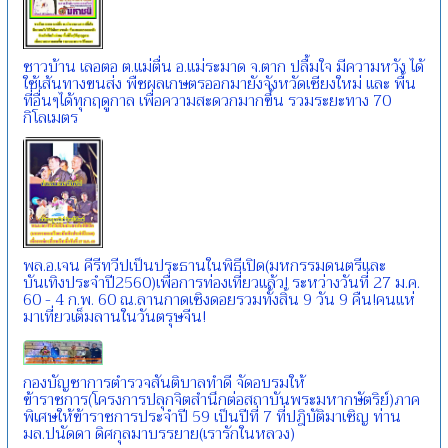
ชาวบ้าน เลอตอ ต.แม่ตื่น อ.แม่ระมาด จ.ตาก ปลื้มใจ มีความหวัง ได้
ใช้เส้นทางขนส่ง พืชผลเกษตรออกมายังจังหวัดเชียงใหม่ และ พื้น
ที่อื่นๆได้ทุกฤดูกาล เพื่อความสะดวกมากขึ้น รวมระยะทาง 70
กิโลเมตร
พล.อ.เจน คีรีทวีปเป็นประธานในพิธีเปิด(มหกรรมดนตรีและ
บันเทิงประจำปี2560)เพื่อการท่องเที่ยวแล้ว! ระหว่างวันที่ 27 ม.ค.
60 - 4 ก.พ. 60 ณ.ลานกาดเชิงดอยรวมทั้งสิ้น 9 วัน 9 คืน!คนแห่
มาเที่ยวเต็มลานในวันตรุษจีน!
กองบัญชาการตำรวจสันติบาลทำดี จัดอบรมให้
ข้าราชการ(โครงการปลุกจิตสำนึกต่อสถาบันพระมหากษัตริย์)ภาค
พิเศษให้ข้าราชการประจำปี 59 เป็นปีที่ 7 ที่ปฎิบัติมาเชิญ ท่าน
มล.ปนัดดา ดิศกุลมาบรรยาย(เรารักในหลวง)