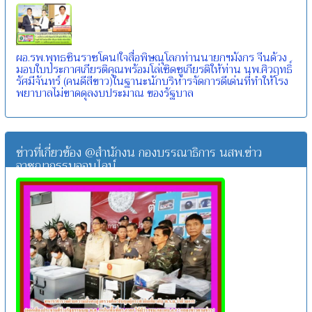
ผอ.รพ.พุทธชินราชโดน!ใจสื่อพิษณุโลกท่านนายกฯมังกร จีนด้วง
มอบใบประกาศเกียรติคุณพร้อมโล่เชิดชูเกียรติให้ท่าน นพ.ศิวฤทธิ์
รัศมีจันทร์ (คนดีสีขาว)ในฐานะนักบริหารจัดการดีเด่นที่ทำให้โรง
พยาบาลไม่ขาดดุลงบประมาณ ของรัฐบาล
ข่าวที่เกี่ยวข้อง @สำนักงน กองบรรณาธิการ นสพ.ข่าว
อาชญากรรมออนไลน์