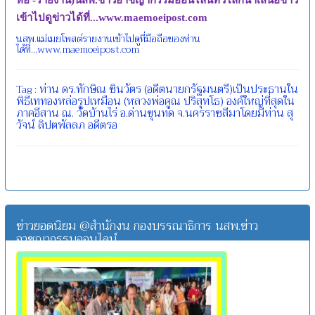
เข้าไปดูข่าวได้ที่...
www.maemoeipost.com
นสพ.แม่เมยโพสต์รายงานเข้าไปดูที่มือถือของท่าน
ได้ที่...www.maemoeipost.com
ท่าน
ดร.ทักษิณ
ชินวัตร
(อดีตนายกรัฐมนตรี)เป็นประธานใน
Tag :
พิธีเททองหล่อรูปเหมือน
(หลวงพ่อคูณ
ปริสุทโธ)
องค์ใหญ่ที่สุดใน
ภาคอีสาน
ณ.
วัดบ้านไร่
อ.ด่านขุนทด
จ.นครราชสีมาโดยมีท่าน
สุ
วัจน์
ลิปตพัลลภ
อดีตรอ
ข่าวยอดนิยม @สำนักงน กองบรรณาธิการ นสพ.ข่าว
อาชญากรรมออนไลน์