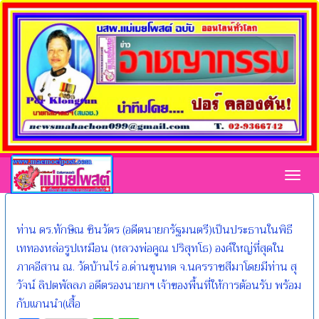
Toggl
ท่าน ดร.ทักษิณ ชินวัตร (อดีตนายกรัฐมนตรี)เป็นประธานในพิธี
เททองหล่อรูปเหมือน (หลวงพ่อคูณ ปริสุทโธ) องค์ใหญ่ที่สุดใน
ภาคอีสาน ณ. วัดบ้านไร่ อ.ด่านขุนทด จ.นครราชสีมาโดยมีท่าน สุ
วัจน์ ลิปตพัลลภ อดีตรองนายกฯ เจ้าของพื้นที่ให้การต้อนรับ พร้อม
กับแกนนำ(เสื้อ