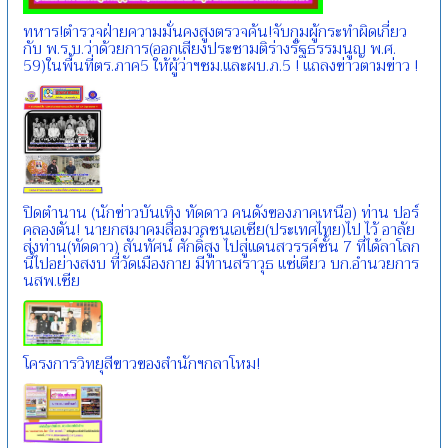
ทหาร!ตำรวจฝ่ายความมั่นคงสูงตรวจค้น!จับกุมผู้กระทำผิดเกี่ยว
กับ พ.ร.บ.ว่าด้วยการ(ออกเสียงประชามติร่างรัฐธรรมนูญ พ.ศ.
59)ในพื้นที่ตร.ภาค5 ให้ผู้ว่าฯชม.และผบ.ภ.5 ! แถลงข่าวตามข่าว !
ปิดตำนาน (นักข่าวบันเทิง ทัดดาว คนดังของภาคเหนือ) ท่าน ปอร์
คลองตัน! นายกสมาคมสื่อมวลชนเอเชีย(ประเทศไทย)ไป ไว้ อาลัย
ส่งท่าน(ทัดดาว) สันทัศน์ ศักดิ์สูง ไปสู่แดนสวรรค์ชั้น 7 ที่ได้ลาโลก
นี้ไปอย่างสงบ ที่วัดเมืองกาย มีท่านสราวุธ แซ่เตียว บก.อำนวยการ
นสพ.เชีย
โครงการวิทยุสีขาวของสำนักฯกลาโหม!