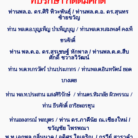
ที่ปรึกษา กิตติมศักดิ์
ท่านพล.อ.
ดร.ศิริ ทิวะพันธุ์
/
ท่านพล.ต.อ.
ดร.สุนทร
ซ้ายขวัญ
ท่าน พล.ต.อ.บุญเพ็ญ บำเพ็ญบุญ
/
ท่านพล.ต.ท.
สมพงศ์ คงเพ็
ชรศักดิ์
ท่าน พล.ต.อ. ดร.สุรเชษฐ์ หักพาล / ท่านพล.ต.ต.สืบ
ศักดิ์ ชวาลวิวัฒน์
ท่าน พ.ต.ท.กรวัตร์ ปานประภากร
/
ท่านพล.ต.อินทรัตน์ ยอด
บางเตย
ท่าน พล.ท.ประสาน แสงศิริรักษ์ / ท่านดร.หิมาลัย ผิวพรรณ /
ท่าน
ธีรศักดิ์ อาริยะอรชุน
ท่านอลงกรณ์ พลบุตร /
ท่าน ดร.ภาคีนัย ณ.เชียงใหม่ /
ขวัญชัย ไพรพณา
พ.ท.เอกพล กลิ่นนาค / อดิศร ใจเจริญ
/ กรวีย์ สาราคำ