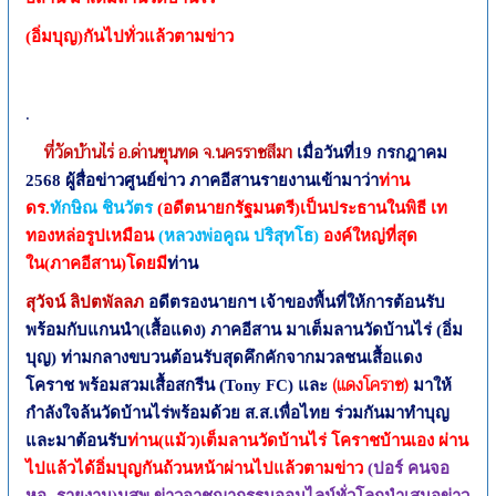
(อิ่มบุญ)กันไปทั่วแล้วตามข่าว
.
ที่วัดบ้านไร่ อ.ด่านขุนทด จ.นครราชสีมา
เมื่อวันที่19 กรกฎาคม
2568 ผู้สื่อข่าวศูนย์ข่าว ภาคอีสานรายงานเข้ามาว่า
ท่าน
ดร.
ทักษิณ ชินวัตร
(อดีตนายกรัฐมนตรี)เป็นประธานในพิธี เท
ทองหล่อรูปเหมือน
(หลวงพ่อคูณ ปริสุทโธ)
องค์ใหญ่ที่สุด
ใน(ภาคอีสาน)โดยมี
ท่าน
สุวัจน์ ลิปตพัลลภ
อดีตรองนายกฯ
เจ้าของพื้นที่ให้การต้อนรับ
พร้อมกับแกนนำ(เสื้อแดง) ภาคอีสาน มาเต็มลานวัดบ้านไร่
(อิ่ม
บุญ)
ท่ามกลางขบวนต้อนรับสุดคึกคักจากมวลชนเสื้อแดง
(แดงโคราช)
โคราช พร้อมสวมเสื้อสกรีน (
Tony FC
)
และ
มาให้
กำลังใจล้นวัดบ้านไร่พร้อมด้วย
ส.ส.เพื่อไทย ร่วมกันมาทำบุญ
และมาต้อนรับ
ท่าน(แม้ว)เต็มลานวัดบ้านไร่
โคราชบ้านเอง ผ่าน
ไปแล้วได้อิ่มบุญกันถ้วนหน้าผ่านไปแล้วตามข่าว
(ปอร์ คนจอ
หอ -รายงาน)นสพ.ข่าวอาชญากรรมออนไลน์ทั่วโลกนำเสนอข่าว