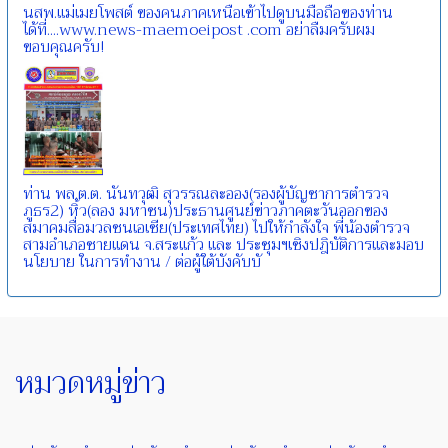
นสพ.แม่เมยโพสต์ ของคนภาคเหนือเข้าไปดูบนมือถือของท่าน
ได้ที่....www.news-maemoeipost .com อย่าลืมครับผม
ขอบคุณครับ!
ท่าน พล.ต.ต. นันทวุฒิ สุวรรณละออง(รองผู้บัญชาการตำรวจ
ภูธร2) หิ้ว(ลอง มหาชน)ประธานศูนย์ข่าวภาคตะวันออกของ
สมาคมสื่อมวลชนเอเชีย(ประเทศไทย) ไปให้กำลังใจ พี่น้องตำรวจ
สามอำเภอชายแดน จ.สระแก้ว และ ประชุมฯเชิงปฎิบัติการและมอบ
นโยบาย ในการทำงาน / ต่อผู้ใต้บังคับบั
หมวดหมู่ข่าว