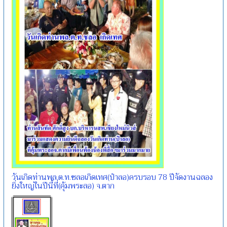
วันเกิดท่านพล.ต.ท.ชลอเกิดเทศ(ป๋าลอ)ครบรอบ 78 ปีจัดงานฉลอง
ยิ่งใหญ่ในปีนี้ที่(คุ้มพระลอ) จ.ตาก