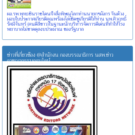
ผอ.รพ.พุทธชินราชโดน!ใจสื่อพิษณุโลกท่านนายกฯมังกร จีนด้วง
มอบใบประกาศเกียรติคุณพร้อมโล่เชิดชูเกียรติให้ท่าน นพ.ศิวฤทธิ์
รัศมีจันทร์ (คนดีสีขาว)ในฐานะนักบริหารจัดการดีเด่นที่ทำให้โรง
พยาบาลไม่ขาดดุลงบประมาณ ของรัฐบาล
ข่าวที่เกี่ยวข้อง @สำนักงน กองบรรณาธิการ นสพ.ข่าว
อาชญากรรมออนไลน์