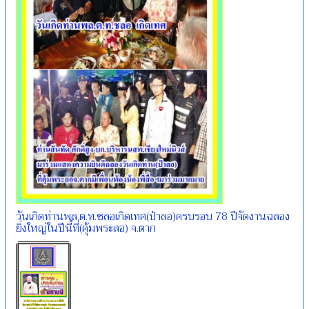
วันเกิดท่านพล.ต.ท.ชลอเกิดเทศ(ป๋าลอ)ครบรอบ 78 ปีจัดงานฉลอง
ยิ่งใหญ่ในปีนี้ที่(คุ้มพระลอ) จ.ตาก