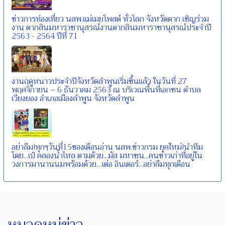
ข่าวการท่องเที่ยว นสพ.แม่เมยโพสต์ ทั่วโลก จังหวัดตาก เชิญร่วม
งาน ตากสินมหาราชานุสรณ์งานตากสินมหาราชานุสรณ์ประจําปี
2563 - 2564 ปีที่ 71
งานฤดูหนาวประจำปีจังหวัดลำพูนเริ่มขึ้นแล้ว ในวันที่ 27
พฤศจิกายน – 6 ธันวาคม 2563 ณ บริเวณพื้นที่เอกชน ตำบล
เวียงยอง อำเภอเมืองลำพูน จังหวัดลำพูน
อย่าลืม!ทุกๆวันที่15ของเดือนอ่าน นสพ.ข่าวกรม ยุคใหม่!นำทีม
โดย...เป๋ คลองน้ำไหล ตามด้วย...มัส มหาชน...คนข่าวเก่าที่อยู่ใน
วงการมานานนมพร้อมด้วย…เต่อ อินเตอร์...อย่าลืมทุกเดือน
หมวดหมู่ข่าว