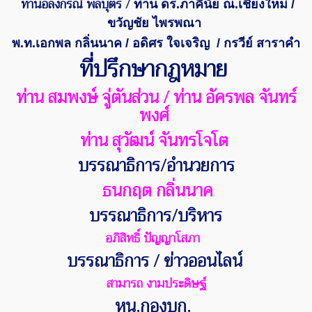
ท่านอลงกรณ์ พลบุตร /
ท่าน ดร.ภาคีนัย ณ.เชียงใหม่ /
ขวัญชัย ไพรพณา
พ.ท.เอกพล กลิ่นนาค / อดิศร ใจเจริญ
/ กรวีย์ สาราคำ
ที่ปรึกษากฎหมาย
ท่าน สมพงษ์ จู่ตันส่วน / ท่าน อัครพล จันทร์
พงศ์
ท่าน สุวัฒน์ จันทรโจโต
บรรณาธิการ/อำนวยการ
ธนกฤต กลิ่นนาค
บรรณาธิการ/บริหาร
อภิสิทธิ์ ปัญญาโสภา
บรรณาธิการ / ข่าวออนไลน์
สามารถ งามประดิษฐ์
หน.กองบก.