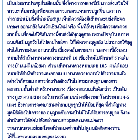
เป็นประธานประชุมในเดือนนั้น ซึ่งโครงการหลวงนี้เป็นการส่งเสริมให้
ชาวเขาหันมาปลูกพืชผลทางการเกษตรแทนการปลูกฝิ่น และ การ
ทำลายป่าเป็นสิ่งที่น่าสนับสนุน เห็นก็ควรต้องมีเส้นทางขนส่งพืชผล
เกษตร ออกมายังจังหวัดเชียงใหม่ หรือ พื้นที่อื่นๆ เพื่อมีความสะดวก
มากขึ้น เพื่อจะได้ใช้เส้นทางนี้ขนส่งได้ทุกฤดูกาล เพราะปัจจุบัน สภาพ
ถนนยังเป็นลูกรัง ไต่ไปตามไหล่เขา ใช้ได้เฉพาะฤดูแล้ง ไม่สามารถใช้ฤดู
ฝนได้เพราะฝนตกมาถนนลื่น เสี่ยงต่ออันตรายมาก นอกจากนี้ยังมอบ
หมายให้สำนักงานทางหลวงชนบทที่
เชียงใหม่ไปศึกษาสำรวจเส้น
10
ทางบ้านแม่ตื่นน้อยมา ส่วน เส้นทางหลวงหมายเลข
ตนได้มอบ
105
หมายให้สำนักสำรวจและออกแบบ ทางหลวงชนบทไปสำรวจมาแล้ว
อย่างไรก็ตามแบบการก่อสร้างต้องเป็นไปตามมาตรฐานของการ
ออกแบบขั้นต่ำ สำหรับทางหลวง เนื่องจากถนนเส้นดังกล่าว เป็นเส้น
ทางภูเขาความสามารถในการสร้างถนนน่าจะมีความกว้างประมาณ
4-5
เมตร ซึ่งทางการจะพยายามทำลายบุกรุกป่าให้น้อยที่สุด ที่สำคัญทาง
มูลนิธิต้องไปเจรจาขอ อนุญาตกับกรมป่าไม้ ให้ได้รับการอนุญาต จึงจะ
ดำเนินการได้ต่อไปดังกล่าวตามข่าว(มดตะนอยแม่จะเรา
รายงาน)นสพ.แม่เมยโพสต์นำเสนอข่าวเข้าไปดูบนมือถือของท่าน
ได้ที่...
www.maemoeipost.com