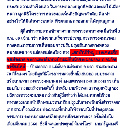
ประสบความสำเร็จแล้ว ในการทดลองปลูกพืชผักและผลไม้เมือง
หนาว มูลนิธิโครงการหลวงมองเห็นถึง
ปัญหาสำคัญ คือ ทำ
อย่างไรให้
มีเส้นทางขนส่ง พืชผลเกษตรออกมาได้ทุกฤดูกาล
ผู้สื่อข่าวรายงานเข้ามาจากกระทรวงคมนาคมเมื่อวันที่ 3
ก.พ. 60 เข้ามาว่า หลังจากเสร็จการประชุมกระทรวงคมนาคม
ทางคณะกรรมการเห็นชอบการปรับปรุงเส้นทางทางหลวง
แม่สอดแม่สะเรียง ตรง
(แยกบ้านไร่หมู่
) ต
ขะเนจื้อ
หมายเลข
105
2
.
อ
แม่ระมาด จ
ตากและ เส้นทางบ้านแม่ตื่นน้อย ต
ม่อนจอง อ
อมก๋อย
.
.
.
.
จ
เชียงใหม่
– บ้านเลอตอ ต
แม่ตื่น อ
แม่ระมาด จ
ตาก รวมระยะทาง
.
.
.
.
กิโลเมตร โดยมีมูลนิธิโครงการหลวงยื่นข้อเสนอขอ งบประมาณ
70
สร้างถนนจากกระทรวงคมนาคม ผ่านคณะกรรมการคณะกรรมการ เห็น
ชอบกับการขอสร้างทางเส้นนี้ สำหรับ นายพีระพล ถาวรสุภเจริญ รอง
ปลัดกระทรวงคมนาคม กล่าวกับผู้สื่อข่าวว่า ได้มอบหมายให้กรม
ทางหลวงชนบทไปศึกษาแนวทางปรับปรุงเส้นทางพร้อมทั้งสำรวจออก
แบบรวมทั้ งวงเงินงบประมาณเพื่อนำเข้าพิจารณาในที่ประชุมคณะ
กรรมการประสานงานและสนับสนุนงานโครงการหลวง ครั้งต่อไปใน
เดือนมีนาคม
ซึ่งมี พลเอกประยุทธ์ จันทร์โอชา นายกรัฐมนตรี
2560