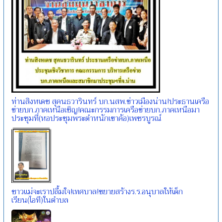
ท่านสิงหเดช สุคนธวารินทร์ บก.นสพ.ข่าวเมืองน่าน!ประธานเครือ
ข่ายบก.ภาคเหนือเชิญ!คณะกรรมการเครือข่ายบก.ภาคเหนือมา
ประชุมที่(หอประชุมพระตำหนักเขาค้อ)เพชรบูรณ์
ชาวแม่จะเราปลื้มใจ!เทศบาล!ขยายสร้างร.ร.อนุบาลให้เด็ก
เรียน(ไอที)ในตำบล