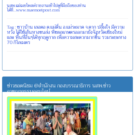
นสพ.แม่เมยโพสต์รายงานเข้าไปดูที่มือถือของท่าน
ได้ที่...www.maemoeipost.com
ชาวบ้าน
เลอตอ
ต.แม่ตื่น
อ.แม่ระมาด
จ.ตาก
ปลื้มใจ
มีความ
Tag :
หวัง
ได้ใช้เส้นทางขนส่ง
พืชผลเกษตรออกมายังจังหวัดเชียงใหม่
และ
พื้นที่อื่นๆได้ทุกฤดูกาล
เพื่อความสะดวกมากขึ้น
รวมระยะทาง
70
กิโลเมตร
ข่าวยอดนิยม @สำนักงน กองบรรณาธิการ นสพ.ข่าว
อาชญากรรมออนไลน์