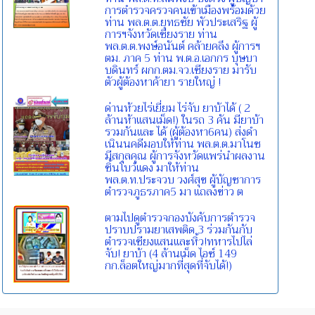
การตำรวจครวจคนเข้าเมืองพร้อมด้วย
ท่าน พล.ต.ต.ยุทธชัย พัวประเสริฐ ผู้
การฯจังหวัดเชียงราย ท่าน
พล.ต.ต.พงษ์อนันต์ คล้ายคลึง ผู้การฯ
ตม. ภาค 5 ท่าน พ.ต.อ.เอกกร บุษบา
บดินทร์ ผกก.ตม.จว.เชียงราย มารับ
ตัวผู้ต้องหาค้ายา รายใหญ่ !
ด่านห้วยไร่เยี่ยม ไร่จับ ยาบ้าได้ ( 2
ล้านห้าแสนเม็ด!) ในรถ 3 คัน มียาบ้า
รวมกันและ ได้ (ผู้ต้องหา6คน) ส่งดำ
เนินนคดีมอบให้ท่าน พล.ต.ต.มาโนช
มีสกุลคุณ ผู้การจังหวัดแพร่นำผลงาน
ชิ้นโบว์แดง มาให้ท่าน
พล.ต.ท.ประจวบ วงศ์สุข ผู้บัญชาการ
ตำรวจภูธรภาค5 มา แถลงข่าว ต
ตามไปดูตำรวจกองบังคับการตำรวจ
ปราบปรามยาเสพติด 3 ร่วมกันกับ
ตำรวจเชียงแสนและหิ้ว!ทหารไปไล่
จับ! ยาบ้า (4 ล้านเม็ด ไอซ์ 149
กก.ล็อตใหญ่มากที่สุดที่จับได้!)