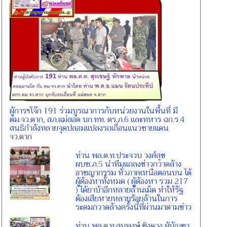
ผู้การฯโจ๊ก 191 ร่วมบูรณาการกับหน่วยงานในพื้นที่ มี
ตม.จว.ตาก, สภ.แม่สอด บก.ทท. ตร.ภ.6 และทหาร ฉก.ร.4
สนธิกำลังทลายจุดปลอมแปลงรถเถื่อนแนวชายแดน
จว.ตาก
ท่าน พล.ต.ท.ประจวบ วงศ์สุข
ผบช.ภ.5 นำทีมแถลงข่าวกวาดล้าง
อาชญากรรม ทั่วภาคเหนือตอนบน ได้
ผู้ต้องหาทั้งหมด ( ผู้ต้องหา รวม 217
) ได้ยาบ้าอีกหลายล้านเม็ด ทำให้รัฐ
ต้องเสียหายหลายร้อยล้านในการ
ระดมกวาดล้างครั้งนี้ที่ผ่านมาตามข่าว
ท่าน พล.ต.ท.สมพงษ์ ชิงดวง ผู้บัญชา