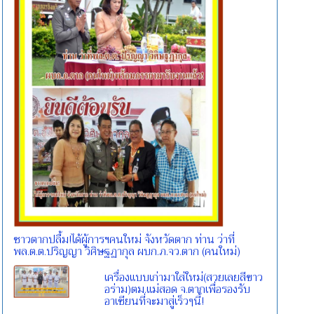
ชาวตากปลื้ม!ได้ผู้การฯคนใหม่ จังหวัดตาก ท่าน ว่าที่
พล.ต.ต.ปริญญา วิศิษฐฏากุล ผบก.ภ.จว.ตาก (คนใหม่)
เครื่องแบบเก่ามาใส่ใหม่(สวยเลยสีขาว
อร่าม)ตม.แม่สอด จ.ตากเพื่อรองรับ
อาเซียนที่จะมาสู่เร็วๆนี้!