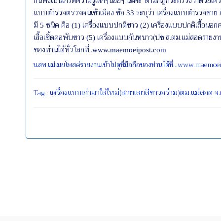
กันฟังเป็นเกร็ดความรู้เล็กๆน้อยๆ นะคะ ตามกฎกระทรวงว่าด้วยเค
แบบตำรวจตรวจคนเข้าเมือง ข้อ
ระบุว่า เครื่องแบบตำรวจชาย ก
33
มี
ชนิด คือ
เครื่องแบบปกติขาว
เครื่องแบบปกติเสื้อนอ
5
(1)
(2)
เสื้อเชิ้ตคอพับขาว
เครื่องแบบกันหนาว(ปช.ส.ตม.แม่สอดรายงาน)
(5)
ของท่านได้ทั่วโลกที่..
www.maemoeipost.com
นสพ.แม่เมยโพสต์รายงานเข้าไปดูที่มือถือของท่านได้ที่...www.maemo
เครื่องแบบเก่ามาใส่ใหม่(สวยเลยสีขาวอร่าม)ตม.แม่สอด
จ.
Tag :