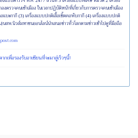
รื่องแบบตำรวจ พ.ศ.
ส่วนที่
เครื่องแบบพิเศษ หมวด
เครื่อง
2477
3
2
องตรวจคนเข้าเมือง ในเวลาปฏิบัติหน้าที่เกี่ยวกับการตรวจคนเข้าเมือง
กคอแบะกากี
เครื่องแบบปกติเสื้อเชิ้ตคอพับกากี
เครื่องแบบปกติ
(3)
(4)
นสพ.นิวส์มหาชนออนไลน์นำเสนอข่าวทั่วโลกตามข่าวเข้าไปดูที่มือถือ
eipost.com
ตากเพื่อรองรับอาเซียนที่จะมาสู่เร็วๆนี้!