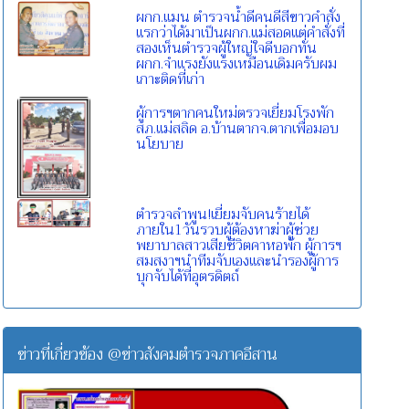
ผกก.แมน ตำรวจน้ำดีคนดีสีขาวคำสั่ง
แรกว่าได้มาเป็นผกก.แม่สอดแต่คำสั่งที่
สองเห็นตำรวจผู้ใหญ่ใจดีบอกทั่น
ผกก.จำแรงยังแรงเหมือนเดิมครับผม
เกาะติดที่เก่า
ผู้การฯตากคนใหม่ตรวจเยี่ยมโรงพัก
สภ.แม่สลิด อ.บ้านตากจ.ตากเพื่อมอบ
นโยบาย
ตำรวจลำพูน!เยี่ยมจับคนร้ายได้
ภายใน1วันรวบผู้ต้องหาฆ่าผู้ช่วย
พยาบาลสาวเสียชีวิตคาหอพัก ผู้การฯ
สมสงาฯนำทีมจับเองและนำรองผู้การ
บุกจับได้ที่อุตรดิตถ์
ข่าวที่เกี่ยวข้อง @ข่าวสังคมตำรวจภาคอีสาน