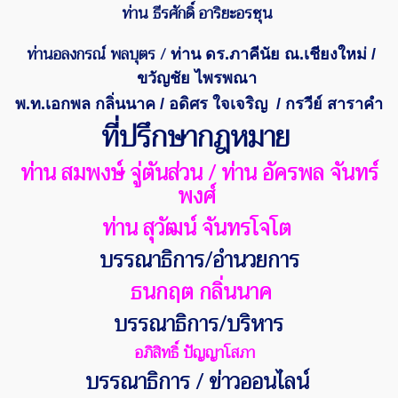
ท่าน
ธีรศักดิ์ อาริยะอรชุน
ท่านอลงกรณ์ พลบุตร /
ท่าน ดร.ภาคีนัย ณ.เชียงใหม่ /
ขวัญชัย ไพรพณา
พ.ท.เอกพล กลิ่นนาค / อดิศร ใจเจริญ
/ กรวีย์ สาราคำ
ที่ปรึกษากฎหมาย
ท่าน สมพงษ์ จู่ตันส่วน / ท่าน อัครพล จันทร์
พงศ์
ท่าน สุวัฒน์ จันทรโจโต
บรรณาธิการ/อำนวยการ
ธนกฤต กลิ่นนาค
บรรณาธิการ/บริหาร
อภิสิทธิ์ ปัญญาโสภา
บรรณาธิการ / ข่าวออนไลน์