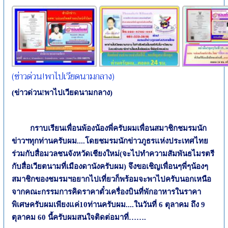
(ข่าวด่วน!พาไปเวียดนามกลาง)
(ข่าวด่วน
!
พาไปเวียดนามกลาง)
กราบเรียนเพื่อนพ้องน้องพี่ครับผมเพื่อนสมาชิกชมรมนัก
ข่าวฯทุกท่านครับผม....โดยชมรมนักข่าวภูธรแห่งประเทศไทย
ร่วมกับสื่อมวลชนจังหวัดเชียงใหม่(จะไปทำความสัมพันธไมรตรี
กับสื่อเวียตนามที่เมืองดานังครับผม) จึงขอเชิญเพื่อนๆพี่ๆน้องๆ
สมาชิกของชมรมฯอยากไปเที่ยวก็พร้อมจะพาไปครับนอกเหนือ
จากคณะกรรมการคิดราคาตั๋วเครื่องบินที่พักอาหารในราคา
พิเศษครับผมเพียงแค่
10
ท่านครับผม....ในวันที่
6
ตุลาคม ถึง
9
ตุลาคม
60
นี้ครับผมสนใจติดต่อมาที่
…….