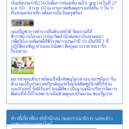
บันเทิงประจำปี2560)เพื่อการท่องเที่ยวแล้ว! ระหว่างวันที่ 27
ม.ค. 60 - 4 ก.พ. 60 ณ.ลานกาดเชิงดอยรวมทั้งสิ้น 9 วัน 9
คืน!คนแห่มาเที่ยวเต็มลานในวันตรุษจีน!
กองบัญชาการตำรวจสันติบาลทำดี จัดอบรมให้
ข้าราชการ(โครงการปลุกจิตสำนึกต่อสถาบันพระมหา
กษัตริย์)ภาคพิเศษให้ข้าราชการประจำปี 59 เป็นปีที่ 7 ที่
ปฎิบัติมาเชิญ ท่านมล.ปนัดดา ดิศกุลมาบรรยาย(เรารัก
ในหลวง)
ผอ.รพ.พุทธชินราชโดน!ใจสื่อพิษณุโลกท่านนายกฯมังกร จีน
ด้วง มอบใบประกาศเกียรติคุณพร้อมโล่เชิดชูเกียรติให้ท่าน
นพ.ศิวฤทธิ์ รัศมีจันทร์ (คนดีสีขาว)ในฐานะนักบริหารจัดการ
ดีเด่นที่ทำให้โรงพยาบาลไม่ขาดดุลงบประมาณ ของรัฐบาล
ข่าวที่เกี่ยวข้อง @สำนักงน กองบรรณาธิการ นสพ.ข่าว
อาชญากรรมออนไลน์