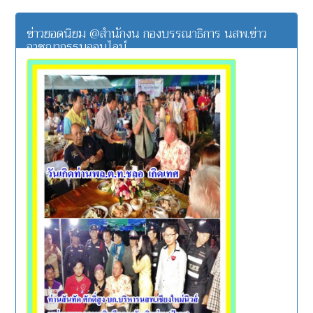
ข่าวยอดนิยม @สำนักงน กองบรรณาธิการ นสพ.ข่าว
อาชญากรรมออนไลน์