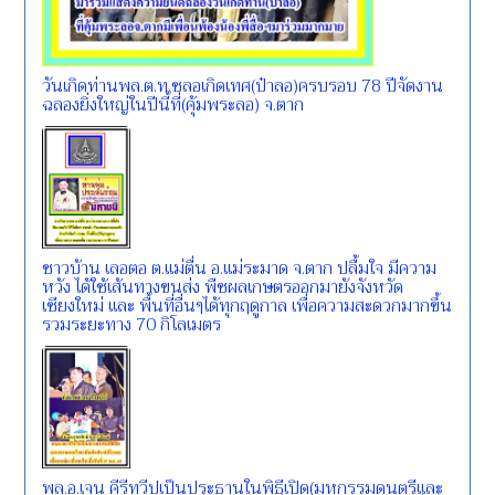
วันเกิดท่านพล.ต.ท.ชลอเกิดเทศ(ป๋าลอ)ครบรอบ 78 ปีจัดงาน
ฉลองยิ่งใหญ่ในปีนี้ที่(คุ้มพระลอ) จ.ตาก
ชาวบ้าน เลอตอ ต.แม่ตื่น อ.แม่ระมาด จ.ตาก ปลื้มใจ มีความ
หวัง ได้ใช้เส้นทางขนส่ง พืชผลเกษตรออกมายังจังหวัด
เชียงใหม่ และ พื้นที่อื่นๆได้ทุกฤดูกาล เพื่อความสะดวกมากขึ้น
รวมระยะทาง 70 กิโลเมตร
พล.อ.เจน คีรีทวีปเป็นประธานในพิธีเปิด(มหกรรมดนตรีและ