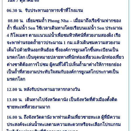
วันที่
7
ตุลาคม
60
06.30
น. รับประทานอาหารเช้าที่โรงแรม
08.00
น. เยี่ยมชมถ้ำ
Phong Nha –
เมื่อมาถึงเรือข้ามฟากของ
ถ้ำ ที่แม่น้ำ
Son
ใช้เวลาเดินทางโดยเรือบนแม่น้ำ
Son
ประมาณ
4
กิโลเมตร ตามแนวแม่น้ำเพื่อชมทิวทัศน์ที่สวยงามสองฝั่ง เรือ
จะพาท่านรอดถ้ำยาวประมาณ
1
กม.แล้วเดินชมความสวยงาม
เต็มไปด้วยหินงอกหินย้อย ซึ่งองค์การยูเนสโกขึ้นทะเบียนเป็น
มรดกโลก เป็นจุดหมายปลายทางที่นักท่องเที่ยวและนักท่องเที่ยว
ต่างชาติต้องการไปชม ผู้คนที่ได้ไปเห็นถ้ำมาต่างให้การยกย่อง
เป็นถ้ำที่สวยงามประทับใจสมกับองค์การยูเนสโกประกาศเป็น
มรดกโลก
12.00
น. หลังรับประทานอาหารกลางวัน
13.00
น. เดินทางไปจังหวัดดานัง เป็นจังหวัดที่ตัวเมืองตั้งติด
ชายทะเทที่สวยงามมาก
16.00
น. ถึงจังหวัดดานัง พาท่านเดินเที่ยวชายทะเล ผู้ที่มีความ
ประสงค์จะเล่นน้ำทะเลตามความสะดวกหรือจะเลือกโปรแกรม