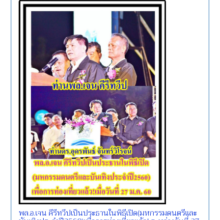
พล.อ.เจน คีรีทวีปเป็นประธานในพิธีเปิด(มหกรรมดนตรีและ