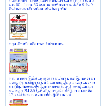
บันเทิงประจำปี2560)เพื่อการท่องเที่ยวแล้ว! ระหว่างวันที่ 27
ม.ค. 60 - 4 ก.พ. 60 ณ.ลานกาดเชิงดอยรวมทั้งสิ้น 9 วัน 9
คืน!คนแห่มาเที่ยวเต็มลานในวันตรุษจีน!
หยุด...ตีทะเบียนสื่อ ครอบงำประชาชน
ท่าน นายกฯ (อุ๊งอิ๊ง) แพทองธาร ชินวัตร นายกรัฐมนตรีฯ มา
ประชุม(ครม.)สัญจรครั้งที่ 1 และมอบนโยบาย เรื่อง แนวทาง
การ(ป้องกันและแก้ไขปัญหาหมอกควันไฟป่า และฝุ่นละออง
ขนาดเล็ก PM 2.5 ในพื้นที่ (ภาคเหนือ))ให้ผู้ว่าฯ ภาคเหนือ
17 จว.ได้รับทราบนโยบายได้ปฎิบัติงาน หลั