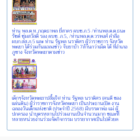
ท่าน พล.ต.ท. กฤตธาพล ยี่สาคร ผบช.ภ.5 /ท่านพล.ต.ต.ธนะ
รัชต์ ชุ่มสวัสดิ์ รอง ผบช. ภ.5, /ท่านพล.ต.ต.วรพงศ์ คำลือ
ผบก.สส.ภ.5 และ ท่าน รัฐพล นราดิศร ผู้ว่าราชการ จังหวัด
พะเยา ได้ร่วมกันแถลงข่าว จับยาบ้า 7ล้านกว่าเม็ด ได้ ที่อำเภอ
ภูซาง จังหวัดพะเยาตามข่าว
เด็กๆจังหวัดพะเยาปลื้มใจ! ท่าน รัฐพล นราดิศร (คนดี ของ
แผ่นดิน) ผู้ว่าราชการจังหวัดพะเยา เป็นประธานเปิด งาน
ฉลองวันเด็กแห่งชาติ (ประจำปี 2568) มีบรรดาพ่อ แม่ ผู้
ปกครอง นำบุตรหลานไปร่วมงานเป็นจำนวนมาก ขณะที่
หลายหน่วยงานร่วมจัดกิจกรรม บรรยากาศเป็นไปด้วยค